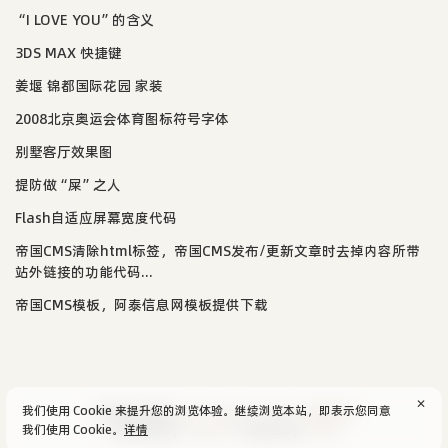
“I LOVE YOU”的含义
3DS MAX 快捷键
姜堰 锦都国际花园 家装
2008北京奥运会体育图标符号字体
别墅客厅效果图
提防做“屎”之人
Flash自适应屏幕宽度代码
帝国CMS清除html标签，帝国CMS发布/更新文章时去掉内容所带
站外链接的功能代码...
帝国CMS模板，阿泰信息网模板提供下载
✕
我们使用 Cookie 来提升您的浏览体验。继续浏览本站，即表示您同意
© 2004-2026
aijun's blog
/
SiteMap
.
隐私政策
我们使用 Cookie。
详情
Powered by:
Typecho
Theme by:
Facile