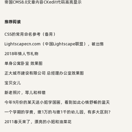
帝国CMS8.0文章内容CKedit代码高亮显示
推荐阅读
CSS的常用命名参考（备用）
Lightscapecn.com（中国Lightscape联盟），被出售
2018年情人节礼物
单身公寓卧室 效果图
正大城市建设有限公司 总经理办公室效果图
宝贝女儿
新老照片，琴儿和梓萌
今年9月份的某天送小妞学国画，看到如此心情舒畅的蓝天
一个学期的学费，缴1万的与缴1千的幼儿园，有多大区别？
2011春天来了，漂亮的小妞和油菜花