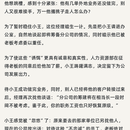
他想跳槽，感到十分紧张：他有几单外地业务还没做完，别
人又很难接手，万一他撂挑子走人怎么办？
为了暂时稳住小王，这位经理暗生一计。先是把小王请进办
公室，自然地谈起即将筹备分公司的情况，同时暗示他已被
老板考虑委以重任。
为了使这些“诱饵”更具有诚意和真实性，人力资源部在征
得老板的同意后给他加了薪。小王踌躇满志，决定留下为公
司发展出力。
待小王成功做完业务，同时，别人已经将他的客户转接过来
后。经理再次找他谈话：“分公司的筹建将在相当长一段时
间不被考虑。鉴于此，你的职务工资也只好恢复原级。”
小王感觉被“忽悠”了：原来要去的那家单位已另找他人，
现在的公司放出话：对待这种“不忠诚”的员工，老板绝对