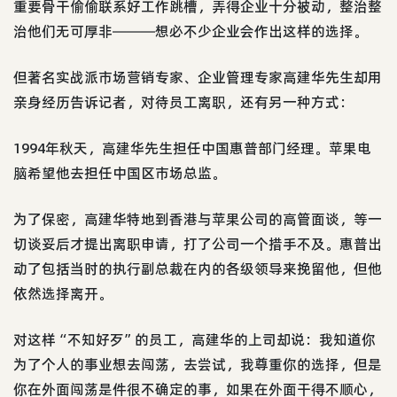
重要骨干偷偷联系好工作跳槽，弄得企业十分被动，整治整
治他们无可厚非―――想必不少企业会作出这样的选择。
但著名实战派市场营销专家、企业管理专家高建华先生却用
亲身经历告诉记者，对待员工离职，还有另一种方式：
1994年秋天，高建华先生担任中国惠普部门经理。苹果电
脑希望他去担任中国区市场总监。
为了保密，高建华特地到香港与苹果公司的高管面谈，等一
切谈妥后才提出离职申请，打了公司一个措手不及。惠普出
动了包括当时的执行副总裁在内的各级领导来挽留他，但他
依然选择离开。
对这样“不知好歹”的员工，高建华的上司却说：我知道你
为了个人的事业想去闯荡，去尝试，我尊重你的选择，但是
你在外面闯荡是件很不确定的事，如果在外面干得不顺心，