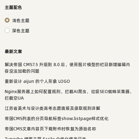
主题配色
浅色主题
深色主题
最新文章
解决帝国 CMS7.5 升级到 8.0 后，使用图片模型的栏目新增编辑内
容没法加载的问题
重新设计 aijun 的个人形象 LOGO
Nginx服务器上如何配置规则，拦截AI爬虫、垃圾SEO蜘蛛采集器、
拦截空UA
江苏省美术与设计类高考志愿填报及录取规则详解
帝国CMS列表的分页导航标签show.listpage样式优化
帝国CMS文章内容页下载附件时恢复为原始名称
Typecho 博客主题 Facile 个性化修改日志