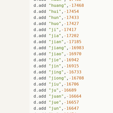
d.add 
"huang"
,
-17468
d.add 
"hui"
,
-17454
d.add 
"hun"
,
-17433
d.add 
"huo"
,
-17427
d.add 
"ji"
,
-17417
d.add 
"jia"
,
-17202
d.add 
"jian"
,
-17185
d.add 
"jiang"
,
-16983
d.add 
"jiao"
,
-16970
d.add 
"jie"
,
-16942
d.add 
"jin"
,
-16915
d.add 
"jing"
,
-16733
d.add 
"jiong"
,
-16708
d.add 
"jiu"
,
-16706
d.add 
"ju"
,
-16689
d.add 
"juan"
,
-16664
d.add 
"jue"
,
-16657
d.add 
"jun"
,
-16647