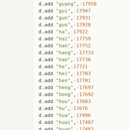
d.add 
"guang"
,
-17950
d.add 
"gui"
,
-17947
d.add 
"gun"
,
-17931
d.add 
"guo"
,
-17928
d.add 
"ha"
,
-17922
d.add 
"hai"
,
-17759
d.add 
"han"
,
-17752
d.add 
"hang"
,
-17733
d.add 
"hao"
,
-17730
d.add 
"he"
,
-17721
d.add 
"hei"
,
-17703
d.add 
"hen"
,
-17701
d.add 
"heng"
,
-17697
d.add 
"hong"
,
-17692
d.add 
"hou"
,
-17683
d.add 
"hu"
,
-17676
d.add 
"hua"
,
-17496
d.add 
"huai"
,
-17487
d.add 
"huan"
,
-17482