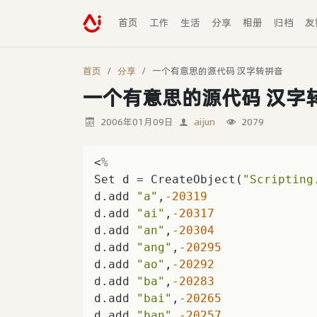
首页
工作
生活
分享
相册
归档
友
首页
分享
一个有意思的源代码 汉字转拼音
一个有意思的源代码 汉字
2006年01月09日
aijun
2079
<
%
Set d = CreateObject(
"Scripting
d.add 
"a"
,
-20319
d.add 
"ai"
,
-20317
d.add 
"an"
,
-20304
d.add 
"ang"
,
-20295
d.add 
"ao"
,
-20292
d.add 
"ba"
,
-20283
d.add 
"bai"
,
-20265
d.add 
"ban"
,
-20257