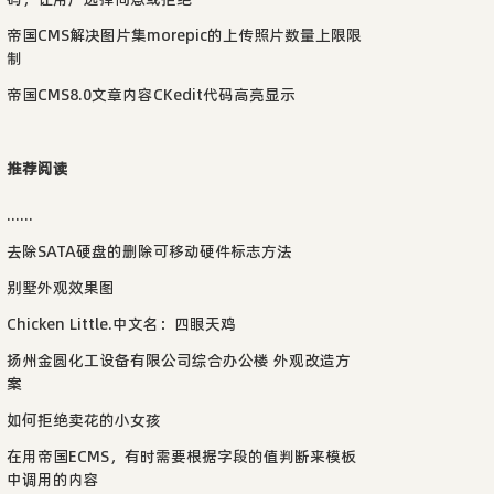
帝国CMS解决图片集morepic的上传照片数量上限限
制
帝国CMS8.0文章内容CKedit代码高亮显示
推荐阅读
......
去除SATA硬盘的删除可移动硬件标志方法
别墅外观效果图
Chicken Little.中文名：四眼天鸡
扬州金圆化工设备有限公司综合办公楼 外观改造方
案
如何拒绝卖花的小女孩
在用帝国ECMS，有时需要根据字段的值判断来模板
中调用的内容