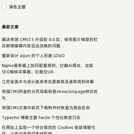
深色主题
最新文章
解决帝国 CMS7.5 升级到 8.0 后，使用图片模型的栏
目新增编辑内容没法加载的问题
重新设计 aijun 的个人形象 LOGO
Nginx服务器上如何配置规则，拦截AI爬虫、垃圾
SEO蜘蛛采集器、拦截空UA
江苏省美术与设计类高考志愿填报及录取规则详解
帝国CMS列表的分页导航标签show.listpage样式优
化
帝国CMS文章内容页下载附件时恢复为原始名称
Typecho 博客主题 Facile 个性化修改日志
在网站上实现一个符合规范的 Cookies 条款弹窗代
码，让用户选择同意或拒绝