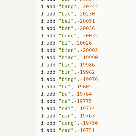
d.add 
"bang"
,
-20242
d.add 
"bao"
,
-20230
d.add 
"bei"
,
-20051
d.add 
"ben"
,
-20036
d.add 
"beng"
,
-20032
d.add 
"bi"
,
-20026
d.add 
"bian"
,
-20002
d.add 
"biao"
,
-19990
d.add 
"bie"
,
-19986
d.add 
"bin"
,
-19982
d.add 
"bing"
,
-19976
d.add 
"bo"
,
-19805
d.add 
"bu"
,
-19784
d.add 
"ca"
,
-19775
d.add 
"cai"
,
-19774
d.add 
"can"
,
-19763
d.add 
"cang"
,
-19756
d.add 
"cao"
,
-19751