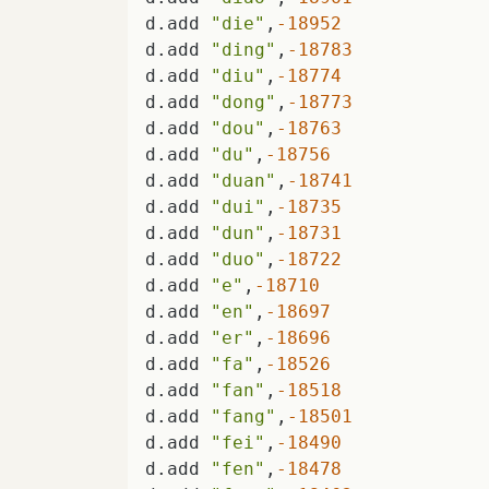
d.add 
"die"
,
-18952
d.add 
"ding"
,
-18783
d.add 
"diu"
,
-18774
d.add 
"dong"
,
-18773
d.add 
"dou"
,
-18763
d.add 
"du"
,
-18756
d.add 
"duan"
,
-18741
d.add 
"dui"
,
-18735
d.add 
"dun"
,
-18731
d.add 
"duo"
,
-18722
d.add 
"e"
,
-18710
d.add 
"en"
,
-18697
d.add 
"er"
,
-18696
d.add 
"fa"
,
-18526
d.add 
"fan"
,
-18518
d.add 
"fang"
,
-18501
d.add 
"fei"
,
-18490
d.add 
"fen"
,
-18478