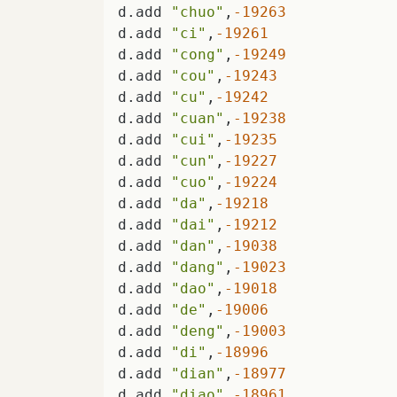
d.add 
"chuo"
,
-19263
d.add 
"ci"
,
-19261
d.add 
"cong"
,
-19249
d.add 
"cou"
,
-19243
d.add 
"cu"
,
-19242
d.add 
"cuan"
,
-19238
d.add 
"cui"
,
-19235
d.add 
"cun"
,
-19227
d.add 
"cuo"
,
-19224
d.add 
"da"
,
-19218
d.add 
"dai"
,
-19212
d.add 
"dan"
,
-19038
d.add 
"dang"
,
-19023
d.add 
"dao"
,
-19018
d.add 
"de"
,
-19006
d.add 
"deng"
,
-19003
d.add 
"di"
,
-18996
d.add 
"dian"
,
-18977
d.add 
"diao"
,
-18961