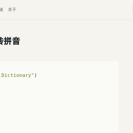
链
关于
转拼音
.Dictionary"
)
