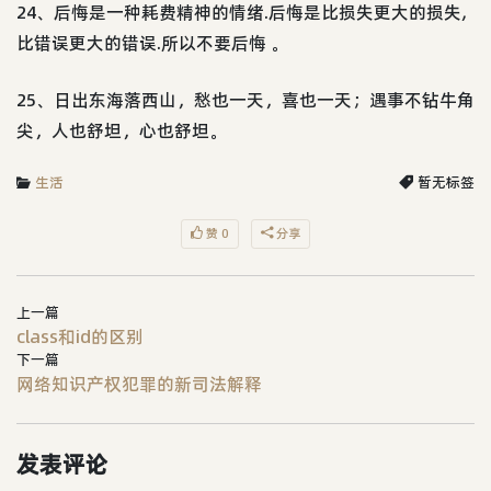
24、后悔是一种耗费精神的情绪.后悔是比损失更大的损失,
比错误更大的错误.所以不要后悔 。
25、日出东海落西山，愁也一天，喜也一天；遇事不钻牛角
尖，人也舒坦，心也舒坦。
生活
暂无标签
赞 0
分享
上一篇
class和id的区别
下一篇
网络知识产权犯罪的新司法解释
发表评论