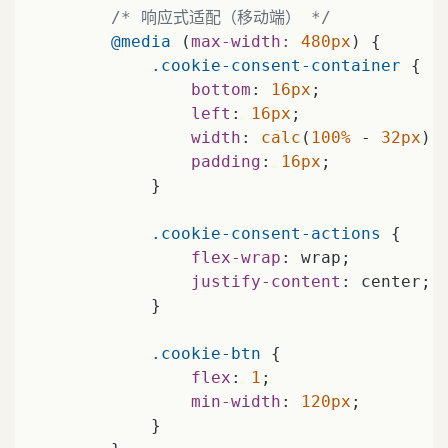
/* 响应式适配（移动端） */
@media
 (
max-width:
480px
) {

.cookie-consent-container
 {

bottom
: 
16px
;

left
: 
16px
;

width
: 
calc
(
100%
 - 
32px
);

padding
: 
16px
;

            }

.cookie-consent-actions
 {

flex-wrap
: wrap;

justify-content
: center;

            }

.cookie-btn
 {

flex
: 
1
;

min-width
: 
120px
;

            }
