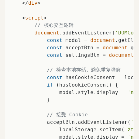
</
div
>
<
script
>
// 核心交互逻辑
document
.addEventListener(
'DOMCon
const
 modal = 
document
.getEle
const
 acceptBtn = 
document
.ge
const
 settingsBtn = 
document
.
// 检查本地存储，避免重复弹窗
const
 hasCookieConsent = loca
if
 (hasCookieConsent) {

                modal.style.display = 
'no
            }

// 接受 Cookie
            acceptBtn.addEventListener(
'c
                localStorage.setItem(
'zte
                modal.style.display = 
'no