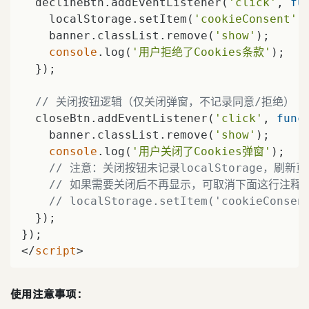
  declineBtn.addEventListener(
'click'
, 
fu
    localStorage.setItem(
'cookieConsent'
,
    banner.classList.remove(
'show'
);

console
.log(
'用户拒绝了Cookies条款'
);

  });

// 关闭按钮逻辑（仅关闭弹窗，不记录同意/拒绝）
  closeBtn.addEventListener(
'click'
, 
func
    banner.classList.remove(
'show'
);

console
.log(
'用户关闭了Cookies弹窗'
);

// 注意：关闭按钮未记录localStorage，刷
// 如果需要关闭后不再显示，可取消下面这行注释
// localStorage.setItem('cookieConsen
  });

</
script
>
使用注意事项：