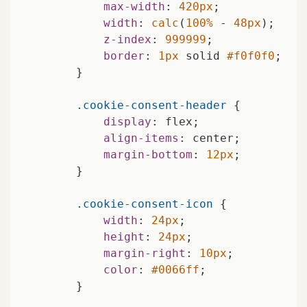
max-width
: 
420px
;

width
: 
calc
(
100%
 - 
48px
);

z-index
: 
999999
;

border
: 
1px
 solid 
#f0f0f0
;

        }

.cookie-consent-header
 {

display
: flex;

align-items
: center;

margin-bottom
: 
12px
;

        }

.cookie-consent-icon
 {

width
: 
24px
;

height
: 
24px
;

margin-right
: 
10px
;

color
: 
#0066ff
;

        }
