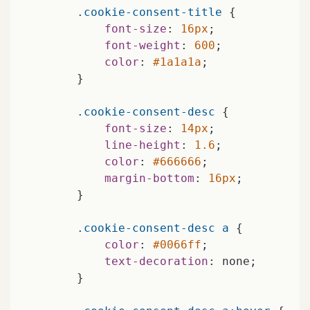
.cookie-consent-title
 {

font-size
: 
16px
;

font-weight
: 
600
;

color
: 
#1a1a1a
;

        }

.cookie-consent-desc
 {

font-size
: 
14px
;

line-height
: 
1.6
;

color
: 
#666666
;

margin-bottom
: 
16px
;

        }

.cookie-consent-desc
a
 {

color
: 
#0066ff
;

text-decoration
: none;

        }
