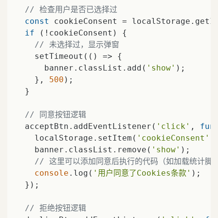
// 检查用户是否已选择过
const
 cookieConsent = localStorage.getI
if
 (!cookieConsent) {

// 未选择过，显示弹窗
    setTimeout(
()
 =>
 {

      banner.classList.add(
'show'
);

    }, 
500
);

  }

// 同意按钮逻辑
  acceptBtn.addEventListener(
'click'
, 
fun
    localStorage.setItem(
'cookieConsent'
,
    banner.classList.remove(
'show'
);

// 这里可以添加同意后执行的代码（如加载统计脚
console
.log(
'用户同意了Cookies条款'
);

  });

// 拒绝按钮逻辑