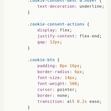
.cookie-consent-desc
a
:hover
 {

text-decoration
: underline;

        }

.cookie-consent-actions
 {

display
: flex;

justify-content
: flex-end;

gap
: 
12px
;

        }

.cookie-btn
 {

padding
: 
8px
16px
;

border-radius
: 
6px
;

font-size
: 
14px
;

font-weight
: 
500
;

cursor
: pointer;

border
: none;

transition
: all 
0.2s
 ease;

        }
