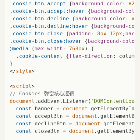
.cookie-btn
.accept
 {
background-color
: 
#27
.cookie-btn
.accept
:hover
 {
background-colo
.cookie-btn
.decline
 {
background-color
: 
#e
.cookie-btn
.decline
:hover
 {
background-col
.cookie-btn
.close
 {
padding
: 
8px
12px
;
back
.cookie-btn
.close
:hover
 {
background-color
@media
 (
max-width:
768px
) {

.cookie-content
 {
flex-direction
: column
</
style
>
<
script
>
// Cookies 弹窗核心逻辑
document
.addEventListener(
'DOMContentLoad
const
 banner = 
document
.getElementById(
const
 acceptBtn = 
document
.getElementBy
const
 declineBtn = 
document
.getElementB
const
 closeBtn = 
document
.getElementByI