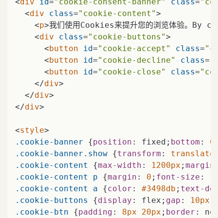
<
div
id
=
"cookie-consent-banner"
class
=
"co
<
div
class
=
"cookie-content"
>
<
p
>
我们使用Cookies来提升您的浏览体验。By continu
<
div
class
=
"cookie-buttons"
>
<
button
id
=
"cookie-accept"
class
=
"c
<
button
id
=
"cookie-decline"
class
=
"
<
button
id
=
"cookie-close"
class
=
"co
</
div
>
</
div
>
</
div
>
<
style
>
.cookie-banner
 {
position
: fixed;
bottom
: 
0
.cookie-banner
.show
 {
transform
: 
translate
.cookie-content
 {
max-width
: 
1200px
;
margin
.cookie-content
p
 {
margin
: 
0
;
font-size
: 
1
.cookie-content
a
 {
color
: 
#3498db
;
text-de
.cookie-buttons
 {
display
: flex;
gap
: 
10px
.cookie-btn
 {
padding
: 
8px
20px
;
border
: no