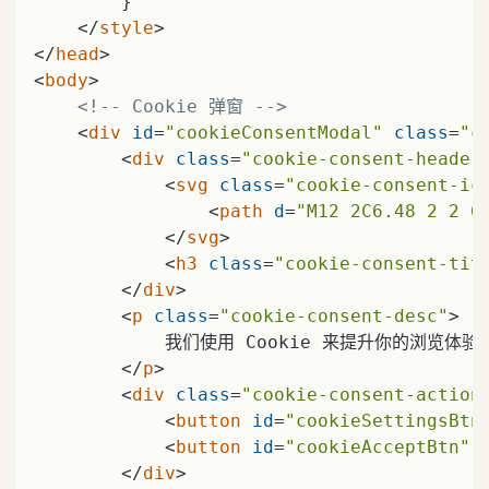
        }

</
style
>
</
head
>
<
body
>
<!-- Cookie 弹窗 -->
<
div
id
=
"cookieConsentModal"
class
=
"c
<
div
class
=
"cookie-consent-header
<
svg
class
=
"cookie-consent-ic
<
path
d
=
"M12 2C6.48 2 2 6
</
svg
>
<
h3
class
=
"cookie-consent-tit
</
div
>
<
p
class
=
"cookie-consent-desc"
>
            我们使用 Cookie 来提升你的
</
p
>
<
div
class
=
"cookie-consent-action
<
button
id
=
"cookieSettingsBtn
<
button
id
=
"cookieAcceptBtn"
</
div
>