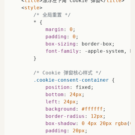
<
title
>
漂浮左下角 Cookie 弹窗
</
title
>
<
style
>
/* 全局重置 */
        * {

margin
: 
0
;

padding
: 
0
;

box-sizing
: border-box;

font-family
: -apple-system, B
        }

/* Cookie 弹窗核心样式 */
.cookie-consent-container
 {

position
: fixed;

bottom
: 
24px
;

left
: 
24px
;

background
: 
#ffffff
;

border-radius
: 
12px
;

box-shadow
: 
0
4px
20px
rgba
(
0
padding
: 
20px
;
