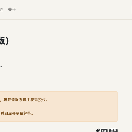
链
关于
版)
到。
，转载请联系博主获得授权。
我看到后会尽量解答。
css
菜单