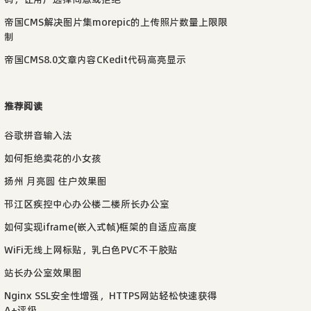
帝国CMS解决图片集morepic的上传照片数量上限限
制
帝国CMS8.0文章内容CKedit代码高亮显示
推荐阅读
谷歌拼音输入法
如何拒绝卖花的小女孩
扬州 月亮圆 住户效果图
邗江区疾控中心办公楼二楼所长办公室
如何实现iframe(嵌入式帧)框架的自适应高度
WiFi无线上网标贴，乳白色PVC不干胶贴
站长办公室效果图
Nginx SSL安全性增强，HTTPS网站轻松快速获得
A+评级