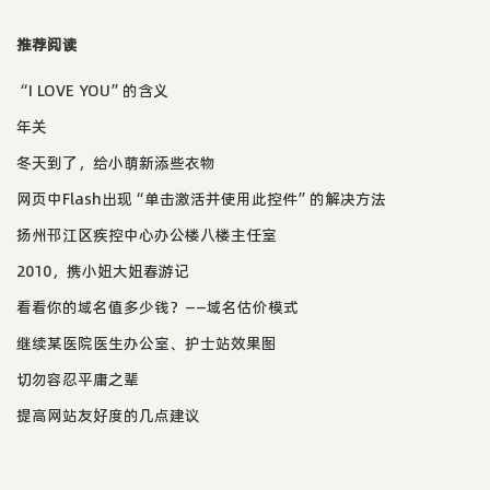
推荐阅读
“I LOVE YOU”的含义
年关
冬天到了，给小萌新添些衣物
网页中Flash出现“单击激活并使用此控件”的解决方法
扬州邗江区疾控中心办公楼八楼主任室
2010，携小妞大妞春游记
看看你的域名值多少钱？——域名估价模式
继续某医院医生办公室、护士站效果图
切勿容忍平庸之辈
提高网站友好度的几点建议