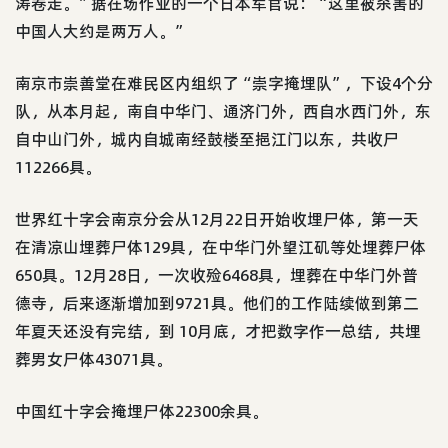
涛卷走。”据在场作业的一个日本军官说：“这里被杀害的
中国人大约是两万人。”
南京市崇善堂在难民区内组织了“崇字掩埋队”，下设4个分
队，从本月起，南自中华门、通济门外，西自水西门外，东
自中山门外，城内自城南经鼓楼至挹江门以东，共收尸
112266具。
世界红十字会南京分会从12月22日开始收埋尸体，第一天
在清凉山埋葬尸体129具，在中华门外望江矶等处埋葬尸体
650具。12月28日，一次收殓6468具，埋葬在中华门外普
德寺，后来逐渐增加到9721具。他们的工作陆续做到第二
年夏天还没有完结，到 10月底，才把数字作一总结，共埋
葬男女尸体43071具。
中国红十字会掩埋尸体22300余具。