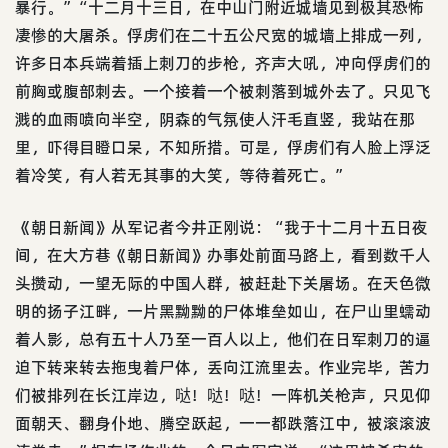
暴行。”“十二月十三日，在中山门附近城墙见到极其恐怖
凄惨的大屠杀。俘虏们在二十五公尺宽的城墙上排成一列，
许多日本兵端着插上刺刀的步枪，齐声大吼，冲向俘虏们的
前胸或腹部刺去。一个接着一个被刺落到城外去了。只见飞
溅的血雨喷向半空，阴森的气氛使人汗毛直竖，我站在那
里，吓得目瞪口呆，不知所措。可是，俘虏们有人脸上浮泛
着冷笑，有人若无其事的大笑，等待着死亡。”
《朝日新闻》从军记者今井正刚说：“我于十二月十五日夜
间，在大方巷《朝日新闻》办事处前面马路上，看到数千人
头攒动，一望无际的中国人群，被赶赴下关屠场。在天色微
明的扬子江畔，一片黑黝黝的尸体堆垒如山，在尸山里蠕动
着人影，总有五十人乃至一百人以上，他们在日军刺刀的逼
迫下转来转去拖曳着尸体，丢向江流里去。作业完毕，苦力
们被排列在长江岸边，哒！哒！哒！一阵机关枪声，只见仰
面朝天、翻身仆地、腾空跃起，一一都跌落江中，被滚滚波