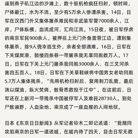
逼到燕子矶江边的沙滩上，数十挺机枪疯狂扫射，顿时间，
尸体蔽江，水为不流，至少有5万余人惨遭杀害。14日，日
军在汉西门外又集体屠杀难民和非武装军警7000余人，江
岸，尸体纵横，血流成河，汇向江流。15日夜，被日军俘虏
的南京军民900余人，被押往上元门外鱼雷营江边，遭到集
体屠杀，除9人侥幸逃生外，余者全部遇难。16日，日军在
下关煤炭港、鼓楼四条巷一带屠杀我无辜同胞数万人。17
日，日军在下关上元门屠杀我同胞3000余人、在三叉河杀
害四五百人。18日，日军在下关草鞋峡将中国男女老幼同胞
5.7万人集体残杀，“先用机枪扫射后、复用刺刀乱戮，最后
浇以煤油，纵火焚烧，骸骨悉数投于江中”。在这前后，日
军还在上新河一带残杀中国被俘军人及难民28730人。到处
尸骸遍野，人血染地，南京成了一座血腥的人间地狱。
日本《东京日日新闻》从军记者铃木二郎记述道：“我随同
攻陷南京的日军一道进城，在城内待了四天，目击日军无数