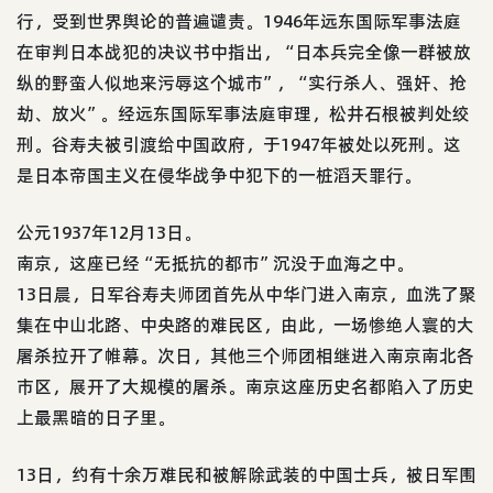
行，受到世界舆论的普遍谴责。1946年远东国际军事法庭
在审判日本战犯的决议书中指出，“日本兵完全像一群被放
纵的野蛮人似地来污辱这个城市”，“实行杀人、强奸、抢
劫、放火”。经远东国际军事法庭审理，松井石根被判处绞
刑。谷寿夫被引渡给中国政府，于1947年被处以死刑。这
是日本帝国主义在侵华战争中犯下的一桩滔天罪行。
公元1937年12月13日。
南京，这座已经“无抵抗的都市”沉没于血海之中。
13日晨，日军谷寿夫师团首先从中华门进入南京，血洗了聚
集在中山北路、中央路的难民区，由此，一场惨绝人寰的大
屠杀拉开了帷幕。次日，其他三个师团相继进入南京南北各
市区，展开了大规模的屠杀。南京这座历史名都陷入了历史
上最黑暗的日子里。
13日，约有十余万难民和被解除武装的中国士兵，被日军围