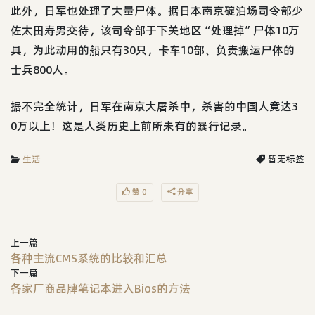
此外，日军也处理了大量尸体。据日本南京碇泊场司令部少
佐太田寿男交待，该司令部于下关地区“处理掉”尸体10万
具，为此动用的船只有30只，卡车10部、负责搬运尸体的
士兵800人。
据不完全统计，日军在南京大屠杀中，杀害的中国人竟达3
0万以上！这是人类历史上前所未有的暴行记录。
生活
暂无标签
赞 0
分享
上一篇
各种主流CMS系统的比较和汇总
下一篇
各家厂商品牌笔记本进入Bios的方法