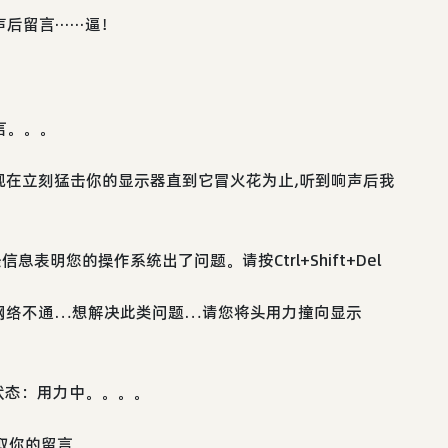
言······逼！
言。。。
你现在立刻猛击你的显示器直到它冒火花为止,听到响声后我
表明您的操作系统出了问题。请按Ctrl+Shift+Del
网络不通…想解决此类问题…请您将头用力撞向显示
状态：用力中。。。。
取你的留言。