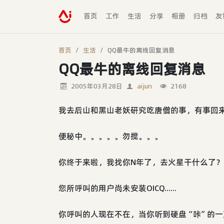
首页
工作
生活
分享
相册
归档
友
首页
生活
QQ最牛的离线回复消息
QQ最牛的离线回复消息
2005年03月28日
aijun
2168
我去后山和黑山老妖研究吃唐僧的事，有事回
便秘中。。。。。勿搅。。。
你终于来啦，我找你N年了，去火星干什么了
您所呼叫的用户尚未安装OICQ......
你呼叫的人现在不在，当你听到硬盘“咔”的一声，