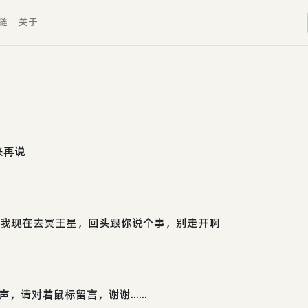
链
关于
来再说
？我现在去冥王星，回头跟你说个事，别走开啊
请对着鼠标留言，谢谢......