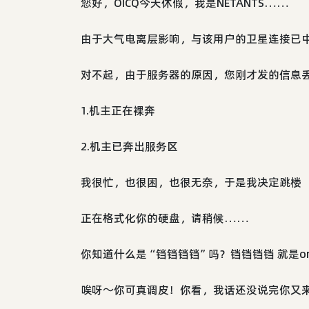
您好，OICQ今天休假，我是NETANTS……
由于大气电离层影响，与该用户的卫星连接已
对不起，由于服务器的原因，您刚才发的信息
1.机主正在裸奔
2.机主已奔出服务区
我很忙，也很困，也很无奈，于是我决定跳楼
正在格式化你的硬盘，请稍候……
你知道什么是“铛铛铛铛”吗？铛铛铛铛 就是onl
唉呀～你可真调皮！你看，我话还没说完你又