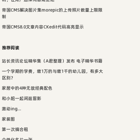
帝国CMS解决图片集morepic的上传照片数量上限限
制
帝国CMS8.0文章内容CKedit代码高亮显示
推荐阅读
站长资讯论坛精华集（A君整理）发布 电子精华书籍
一个学期的学费，缴1万的与缴1千的幼儿园，有多大
区别？
家居中的4种无敌经典配色
和小妞一起闲逛留影
激动ing...
家装图
第一次搞合租
个性化名片一张