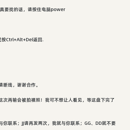
要找的话，请按住电脑power
l+Alt+Del返回.
请断线，谢谢合作。
。这次再输会被拍裸照！我可不想让人看见，等这盘下完了
与你联系；JJ请再发两次，我就与你联系；GG、DD就不要