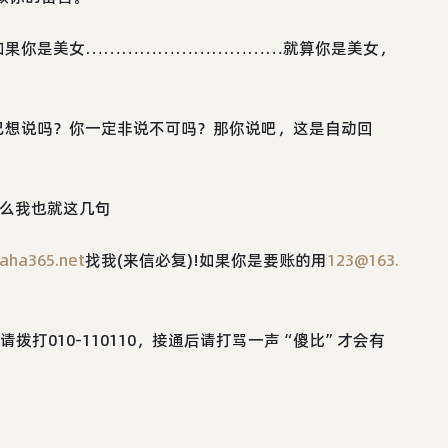
如果你是美女……………………………就算你是美女，
己想说吗？你一定非说不可吗？那你说吧，这是自动回
什么我也就这几句
aha365.net
找我(来信必复)!如果你是要账的用
123@163.
拨打010-110110，接通后请打骂一声“傻比”才会有