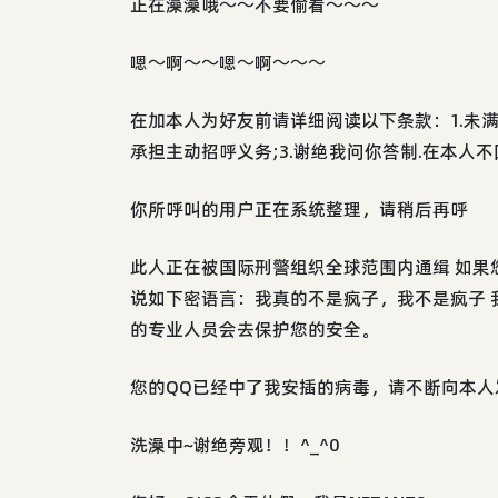
正在澡澡哦～～不要偷看～～～
嗯～啊～～嗯～啊～～～
在加本人为好友前请详细阅读以下条款：1.未满
承担主动招呼义务;3.谢绝我问你答制.在本人
你所呼叫的用户正在系统整理，请稍后再呼
此人正在被国际刑警组织全球范围内通缉 如果
说如下密语言：我真的不是疯子，我不是疯子 
的专业人员会去保护您的安全。
您的QQ已经中了我安插的病毒，请不断向本
洗澡中~谢绝旁观！！^_^0