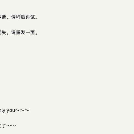
中断，请稍后再试。
丢失，请重发一面。
y you～～～
来了～～