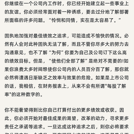
你继续在一个公司内工作时，你已经开始建立起一些事业上
的友谊。你必须经常面对着一种诱惑，要去过分地了解部署
所面临的许多问题。“怜悯和同情，实在是太容易了。”
固执地加强对最佳绩效之追求，可能造成不愉快的情况。必
然有人会对此种固执无法了解，而且不管你尽多大的努力去
沟通意见，也不了解“为何”你要为自己及公司订下这么高
的绩效目标。但是，“使他们全部了解”是绝对不需要的!如
果你浪费太多时间想使你公司内的人员百分百了解，那你就
必然将遭遇日渐缺乏之效率与效果的危险。如果是上市公司
的话，我相信，在财务报表上，从来不会有所谓"每股了解
率"的这种数字的。
你不能奢望得到比你自己打算付出的更多绩效或收获。因
此，你必须开始对最佳成果的渴望，改革的动力，寻求更多
责任之承诺等追求。一旦达成这种追求之后，则你必将要求