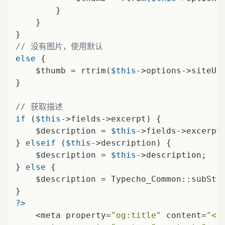
        }

    }

// 没有图片，使用默认
else
 {

    $thumb = rtrim(
$this
->options->siteUr
}

// 获取描述
if
 (
$this
->fields->excerpt) {

    $description = 
$this
->fields->excerpt;
} 
elseif
 (
$this
->description) {

    $description = 
$this
->description;

} 
else
 {

    $description = Typecho_Common::subStr
?>
    <meta property=
"og:title"
 content=
"<?