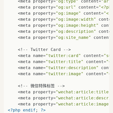
    <meta property=
"og:type"
 content=
"art
    <meta property=
"og:url"
 content=
"<?ph
    <meta property=
"og:image"
 content=
"<?
    <meta property=
"og:image:width"
 conte
    <meta property=
"og:image:height"
 cont
    <meta property=
"og:description"
 conte
    <meta property=
"og:site_name"
 content
    <!-- Twitter Card -->

    <meta name=
"twitter:card"
 content=
"su
    <meta name=
"twitter:title"
 content=
"<
    <meta name=
"twitter:description"
 cont
    <meta name=
"twitter:image"
 content=
"<
    <!-- 微信特殊标签 -->

    <meta property=
"wechat:article:title"
    <meta property=
"wechat:article:descri
    <meta property=
"wechat:article:image"
<?php
endif
; 
?>