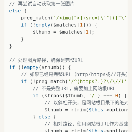
// 再尝试自动获取第一张图片
else
 {

    preg_match(
'/<img[^>]+src=[\'"]([^\'"
if
 (!
empty
($matches[
1
])) {

        $thumb = $matches[
1
];

    }

}

// 处理图片路径，确保是完整URL
if
 (!
empty
($thumb)) {

// 如果已经是完整URL（http/https或//开头
if
 (!preg_match(
'/^(https?:)?\/\//i'
,
// 不是完整URL，需要加上网站根URL
if
 (strpos($thumb, 
'/'
) === 
0
) {

// 以斜杠开头，是网站根目录下的绝对
            $thumb = rtrim(
$this
->options
        } 
else
 {

// 相对路径，使用网站根URL作为基础
            $thumb = rtrim(
$this
->options