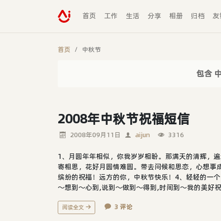
首页
工作
生活
分享
相册
归档
友
首页
中秋节
包含 
2008年中秋节祝福短信
2008年09月11日
aijun
3316
1、月圆年年相似，你我岁岁相盼。那满天的清辉，遍
寄相思，花好月圆情难圆。带去问候和思恋，心想事
缤纷的祝福！远方的你，中秋节快乐！4、轻轻的一个
～想到～心到,说到～做到～得到,时间到～我的美好祝福
3 评论
阅读全文