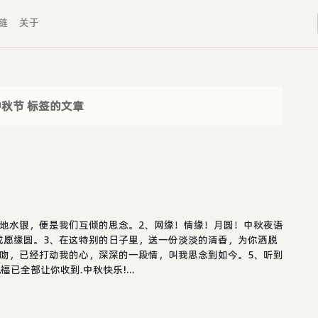
链
关于
中秋节 标签的文章
地水银，便是我们互倾的思念。2、网缘！情缘！月圆！中秋夜语
成愿缘圆。3、在这特别的日子里，送一份淡淡的清香，为你洒脱
吻，已经打动我的心，深深的一段情，叫我思念到如今。5、听到
已全部让你收到.中秋快乐!...