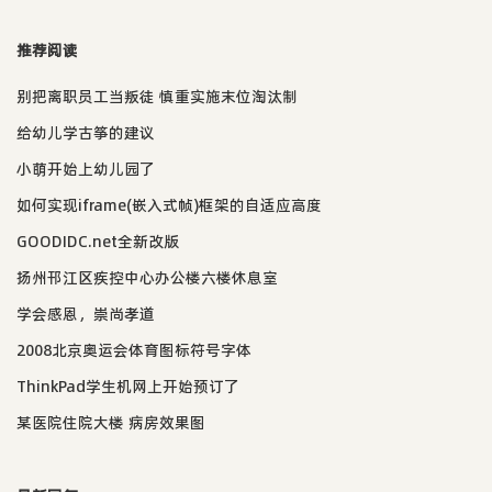
推荐阅读
别把离职员工当叛徒 慎重实施末位淘汰制
给幼儿学古筝的建议
小萌开始上幼儿园了
如何实现iframe(嵌入式帧)框架的自适应高度
GOODIDC.net全新改版
扬州邗江区疾控中心办公楼六楼休息室
学会感恩，崇尚孝道
2008北京奥运会体育图标符号字体
ThinkPad学生机网上开始预订了
某医院住院大楼 病房效果图