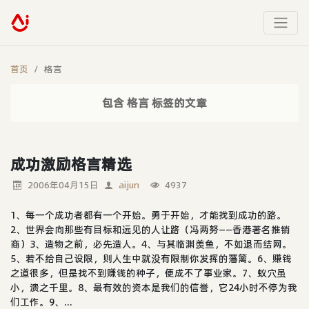
首页
格言
包含 格言 标签的文章
成功激励格言精选
2006年04月15日
aijun
4937
1、每一个成功者都有一个开始。勇于开始，才能找到成功的路。
2、世界会向那些有目标和远见的人让路（冯两努——香港著名推销
商）3、造物之前，必先造人。4、与其临渊羡鱼，不如退而结网。
5、若不给自己设限，则人生中就没有限制你发挥的藩篱。6、赚钱
之道很多，但是找不到赚钱的种子，便成不了事业家。7、蚁穴虽
小，溃之千里。8、最有效的资本是我们的信誉，它24小时不停为我
们工作。9、...