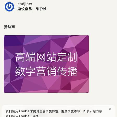
endjiaer
建设容易，维护难
赞助商
✕
我们使用 Cookie 来提升您的浏览体验。继续浏览本站，即表示您同意
© 2004-2026
aijun's blog
/
SiteMap
.
隐私政策
我们使用 Cookie。
详情
Powered by:
Typecho
Theme by:
Facile