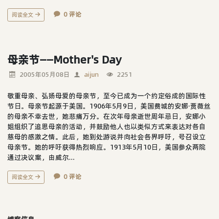
0 评论
阅读全文
母亲节——Mother's Day
2005年05月08日
aijun
2251
敬重母亲、弘扬母爱的母亲节，至今已成为一个约定俗成的国际性
节日。母亲节起源于美国。1906年5月9日，美国费城的安娜·贾薇丝
的母亲不幸去世，她悲痛万分。在次年母亲逝世周年忌日，安娜小
姐组织了追思母亲的活动，并鼓励他人也以类似方式来表达对各自
慈母的感激之情。此后，她到处游说并向社会各界呼吁，号召设立
母亲节。她的呼吁获得热烈响应。1913年5月10日，美国参众两院
通过决议案，由威尔...
0 评论
阅读全文