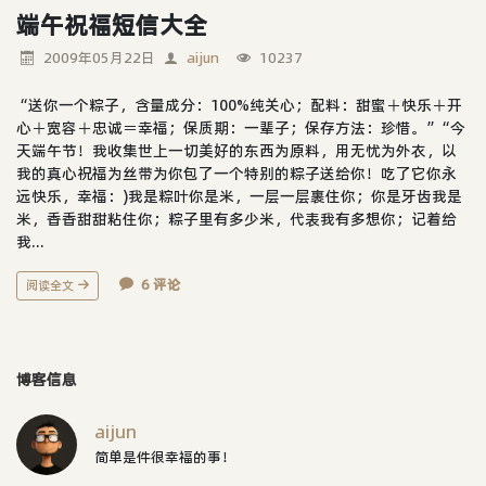
端午祝福短信大全
2009年05月22日
aijun
10237
“送你一个粽子，含量成分：100%纯关心；配料：甜蜜＋快乐＋开
心＋宽容＋忠诚＝幸福；保质期：一辈子；保存方法：珍惜。”“今
天端午节！我收集世上一切美好的东西为原料，用无忧为外衣，以
我的真心祝福为丝带为你包了一个特别的粽子送给你！吃了它你永
远快乐，幸福：)我是粽叶你是米，一层一层裹住你；你是牙齿我是
米，香香甜甜粘住你；粽子里有多少米，代表我有多想你；记着给
我...
6 评论
阅读全文
博客信息
aijun
简单是件很幸福的事！