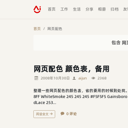
首页
工作
生活
分享
相册
归档
友
首页
网页配色
包含 网
网页配色 颜色表，备用
2008年10月30日
aijun
2368
整理一些网页配色的颜色表，省的要用的时候到处找。 Snow 255 2
8FF WhiteSmoke 245 245 245 #F5F5F5 Gainsboro 
dLace 253...
0 评论
阅读全文