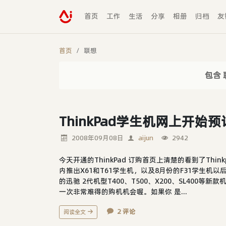
首页
工作
生活
分享
相册
归档
友
首页
联想
包含 
ThinkPad学生机网上开始
2008年09月08日
aijun
2942
今天开通的ThinkPad 订购首页上清楚的看到了Thi
内推出X61和T61学生机，以及8月份的F31学生
的迅驰 2代机型T400、T500、X200、SL40
一次非常难得的购机机会喔。如果你 是...
2 评论
阅读全文