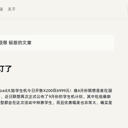
链
关于
联想 标签的文章
预订了
nkpad大陆学生机今日开售X200仅6999元！继6月份联想首度在国
机以后，近日联想再次正式公布了9月份的学生机计划，其中包括最新
0等新款机型都会在这次活动中特惠学生，而且优惠幅度也非常大，确实是