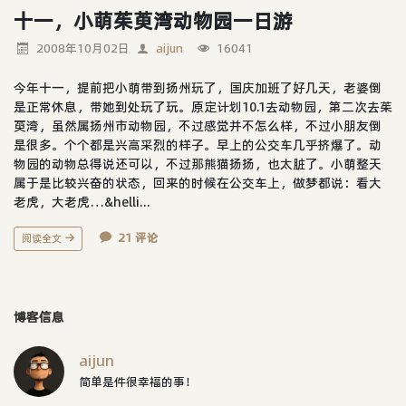
十一，小萌茱萸湾动物园一日游
2008年10月02日
aijun
16041
今年十一，提前把小萌带到扬州玩了，国庆加班了好几天，老婆倒
是正常休息，带她到处玩了玩。原定计划10.1去动物园，第二次去茱
萸湾，虽然属扬州市动物园，不过感觉并不怎么样，不过小朋友倒
是很多。个个都是兴高采烈的样子。早上的公交车几乎挤爆了。动
物园的动物总得说还可以，不过那熊猫扬扬，也太脏了。小萌整天
属于是比较兴奋的状态，回来的时候在公交车上，做梦都说：看大
老虎，大老虎…&helli...
21 评论
阅读全文
博客信息
aijun
简单是件很幸福的事！