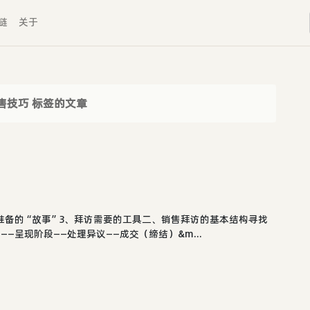
链
关于
售技巧 标签的文章
准备的“故事”3、拜访需要的工具二、销售拜访的基本结构寻找
—呈现阶段——处理异议——成交（缔结）&m...