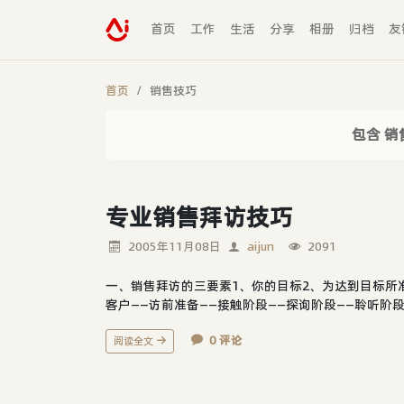
首页
工作
生活
分享
相册
归档
友
首页
销售技巧
包含 销
专业销售拜访技巧
2005年11月08日
aijun
2091
一、销售拜访的三要素1、你的目标2、为达到目标所
客户——访前准备——接触阶段——探询阶段——聆听阶段—
0 评论
阅读全文