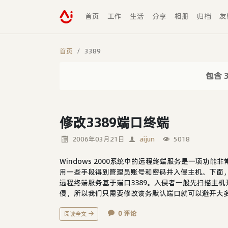
首页
工作
生活
分享
相册
归档
友
首页
3389
包含 
修改3389端口终端
2006年03月21日
aijun
5018
Windows 2000系统中的远程终端服务是一项
用一些手段得到管理员账号和密码并入侵主机。下面
远程终端服务基于端口3389。入侵者一般先扫描主机
侵，所以我们只需要修改该务默认端口就可以避开大多数
0 评论
阅读全文