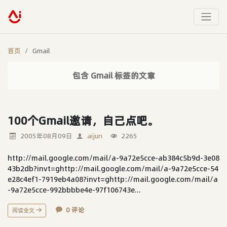
首页
Gmail
包含 Gmail 标签的文章
100个Gmail邀请，自己点吧。
2005年08月09日
aijun
2265
http://mail.google.com/mail/a-9a72e5cce-ab384c5b9d-3e08
43b2db?invt=ghttp://mail.google.com/mail/a-9a72e5cce-54
e28c4ef1-7919eb4a08?invt=ghttp://mail.google.com/mail/a
-9a72e5cce-992bbbbe4e-97f106743e...
0 评论
阅读全文