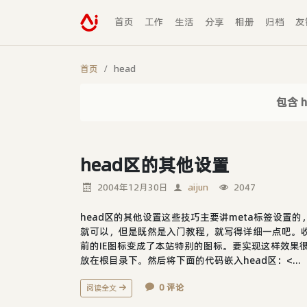
首页
工作
生活
分享
相册
归档
友
首页
head
包含 
head区的其他设置
2004年12月30日
aijun
2047
head区的其他设置这些技巧主要讲meta标签设置的
就可以，但是既然是入门教程，就写得详细一点吧。
前的IE图标变成了本站特别的图标。要实现这样效果很简单，
放在根目录下。然后将下面的代码嵌入head区：<...
0 评论
阅读全文