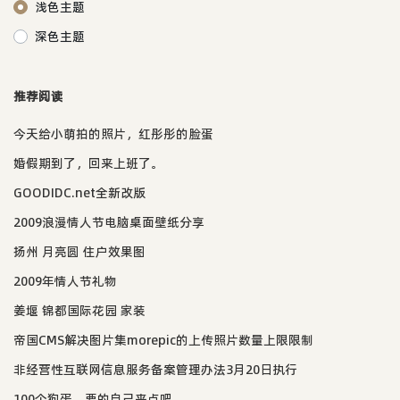
浅色主题
深色主题
推荐阅读
今天给小萌拍的照片，红彤彤的脸蛋
婚假期到了，回来上班了。
GOODIDC.net全新改版
2009浪漫情人节电脑桌面壁纸分享
扬州 月亮圆 住户效果图
2009年情人节礼物
姜堰 锦都国际花园 家装
帝国CMS解决图片集morepic的上传照片数量上限限制
非经营性互联网信息服务备案管理办法3月20日执行
100个狗蛋，要的自己来点吧