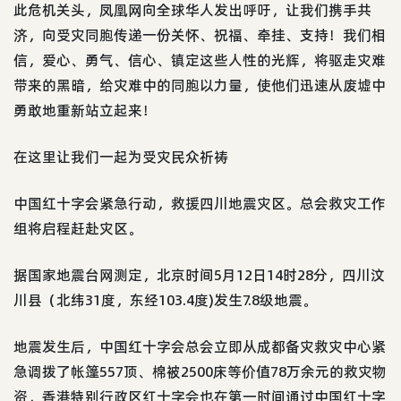
此危机关头，凤凰网向全球华人发出呼吁，让我们携手共
济，向受灾同胞传递一份关怀、祝福、牵挂、支持！我们相
信，爱心、勇气、信心、镇定这些人性的光辉，将驱走灾难
带来的黑暗，给灾难中的同胞以力量，使他们迅速从废墟中
勇敢地重新站立起来！
在这里让我们一起为受灾民众祈祷
中国红十字会紧急行动，救援四川地震灾区。总会救灾工作
组将启程赶赴灾区。
据国家地震台网测定，北京时间5月12日14时28分，四川汶
川县（北纬31度，东经103.4度)发生7.8级地震。
地震发生后，中国红十字会总会立即从成都备灾救灾中心紧
急调拨了帐篷557顶、棉被2500床等价值78万余元的救灾物
资，香港特别行政区红十字会也在第一时间通过中国红十字