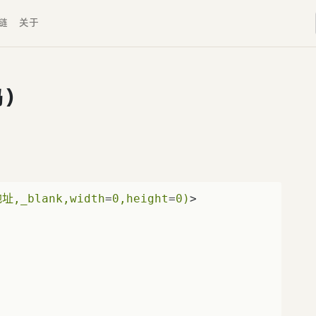
链
关于
码）
址,_blank,width
=
0,height
=
0)
>