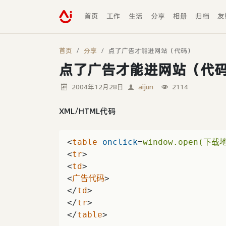
首页
工作
生活
分享
相册
归档
友
首页
分享
点了广告才能进网站（代码）
点了广告才能进网站（代
2004年12月28日
aijun
2114
XML/HTML代码
<
table
onclick
=
window.open(下载地
<
tr
>
<
td
>
<
广告代码
>
</
td
>
</
tr
>
</
table
>