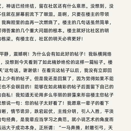
灭，神话已经终结，留在社区还有什么意思。没想到，没
不住就在屏幕前流下了眼泪。是啊，只要在楼主的带领
，我胸腔里的血再一次燃烧了。楼主的几句话虽然简单，
可得答案的几个重大问题的根本。楼主就好比社区的明
的栋梁。有楼主在，社区的明天必将更好！
能平静，震撼啊！为什么会有如此好的帖子！我纵横网络
我，没想到今天看到了如此精妙绝伦的这样一篇帖子。楼
天’这句话。谢谢侬！在看完这帖子以后，我没有立即回
网上少有的帖子。但是我还是回复了，因为觉得如果不能
死也不会瞑目的！能够在如此精彩的帖子后面留下自己的
的自私！我知道无论用多么华丽的辞藻来形容楼主您帖子
只想说一句：您的帖子太好看了！我愿意一辈子的看下
清晰，情节诡异，跌宕起伏，主线分明，引人入胜，平淡
句句经典，是我辈应当学习之典范。就小说艺术的角度而
远远大于成功本身。正所谓：“一马奔腾，射雕引弓，天