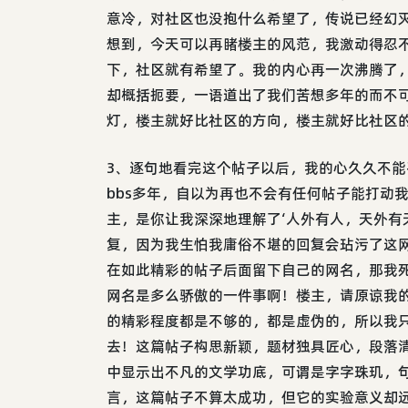
意冷，对社区也没抱什么希望了，传说已经幻
想到，今天可以再睹楼主的风范，我激动得忍
下，社区就有希望了。我的内心再一次沸腾了
却概括扼要，一语道出了我们苦想多年的而不
灯，楼主就好比社区的方向，楼主就好比社区
3、逐句地看完这个帖子以后，我的心久久不
bbs多年，自以为再也不会有任何帖子能打动
主，是你让我深深地理解了‘人外有人，天外有
复，因为我生怕我庸俗不堪的回复会玷污了这
在如此精彩的帖子后面留下自己的网名，那我
网名是多么骄傲的一件事啊！楼主，请原谅我
的精彩程度都是不够的，都是虚伪的，所以我
去！这篇帖子构思新颖，题材独具匠心，段落
中显示出不凡的文学功底，可谓是字字珠玑，
言，这篇帖子不算太成功，但它的实验意义却