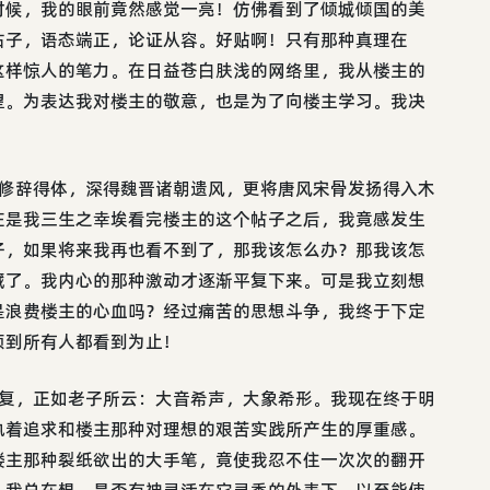
时候，我的眼前竟然感觉一亮！仿佛看到了倾城倾国的美
帖子，语态端正，论证从容。好贴啊！只有那种真理在
这样惊人的笔力。在日益苍白肤浅的网络里，我从楼主的
望。为表达我对楼主的敬意，也是为了向楼主学习。我决
，修辞得体，深得魏晋诸朝遗风，更将唐风宋骨发扬得入木
在是我三生之幸埃看完楼主的这个帖子之后，我竟感发生
子，如果将来我再也看不到了，那我该怎么办？那我该怎
藏了。我内心的那种激动才逐渐平复下来。可是我立刻想
是浪费楼主的心血吗？经过痛苦的思想斗争，我终于下定
顶到所有人都看到为止！
平复，正如老子所云：大音希声，大象希形。我现在终于明
执着追求和楼主那种对理想的艰苦实践所产生的厚重感。
楼主那种裂纸欲出的大手笔，竟使我忍不住一次次的翻开
，我总在想，是否有神灵活在它灵秀的外表下，以至能使