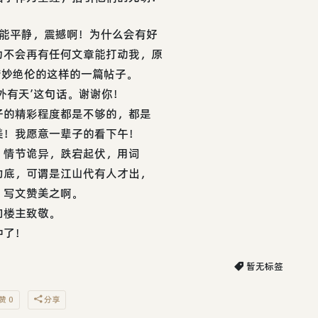
不能平静，震撼啊！为什么会有好
为不会再有任何文章能打动我，原
精妙绝伦的这样的一篇帖子。
外有天’这句话。谢谢你！
子的精彩程度都是不够的，都是
美！我愿意一辈子的看下午！
，情节诡异，跌宕起伏，用词
功底，可谓是江山代有人才出，
，写文赞美之啊。
向楼主致敬。
中了！
暂无标签
赞 0
分享