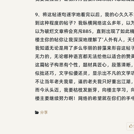
9、将这帖逐句逐字地看完以后，我的心久久
到这种程度的帖子？我纵横网络这么多年，以
以为破烂文章将会充斥BBS，直到出现了如此
楼主你的帖你让我深深地理解了‘人外有人，天
我知道无论是用了多么华丽的辞藻来形容这帖
无力的，无论哪种语言都无法给他以适合的赞
这篇帖子构思有个性，题材具匠心，段落清晰
似拙还巧，文字似傻还灵，显示出不凡的文学
不让当年老夫我辈，逼的老夫我只好重出江湖
而今从头迈，我要枯枝发新芽，向楼主学习，
楼主要继续努力啊！网络的希望就在你们的手
分享