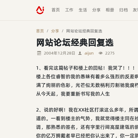
首页
工作
生活
分享
相册
归档
友
首页
分享
网站论坛经典回复选
网站论坛经典回复选
2004年12月28日
aijun
2275
1、看完这篇帖子和楼上的回帖！我哭了！！！
楼上各位睿智的我的愚昧有着多么强烈的反差
满了绚丽的色彩，光芒似无数柄利刃割驰我腐朽
从今天起，我要重新书写我的人生
2、说的好啊！我在XX社区打滚这么多年，所
道的。一看到楼主的气势，我就觉得楼主同在
调，那熟悉的签名，还有字里行间高屋建瓴的
你的亿万拥戴者早已经把你认出来了，你一定就