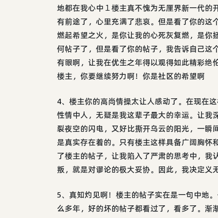
地都在我心中１楼主真不愧为无厘界新一代的
有前途了，心里充满了悲哀。但是看了你的这
燃起希望之火，是你让我的心死灰复燃，是你
何帖子了，但是看了你的帖子，我告诉自己这
有眼啊，让我在优生之年得以观得如此精彩绝
楼主，你要继续努力啊！你是社区的希望啊
4、楼主你的高尚情操太让人感动了。在现在
性情中人，无疑是我这辈子最大的幸运。让我
裂夜空的闪电，又好比撕开乌云的阳光，一瞬
是真实存在着的。只有楼主这样具备广阔胸怀
了楼主的帖子，让我陷入了严肃的思考中，我
叛，就是对谬论的极大妥协。因此，我决定义
5、真知灼见啊！楼主的帖子实在是一句中地
么多年，好的坏的帖子都看过了，看多了。渐