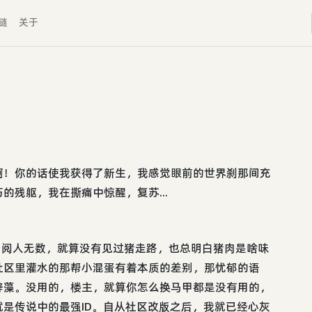
链
关于
啊！你的话使我获得了新生，我感觉眼前的世界刹那间充
的残躯，我在撕痛中惊醒，复苏...
谓阅人无数，就算没有见过猪走路，也总明白猪肉是啥味
社区里灌水的那帮小混蛋有着本质的差别，那忧郁的语
辞藻。没用的，楼主，就算你怎么换马甲都是没有用的，
是传说中的最强ID。自从社区改版之后，我就已经心灰