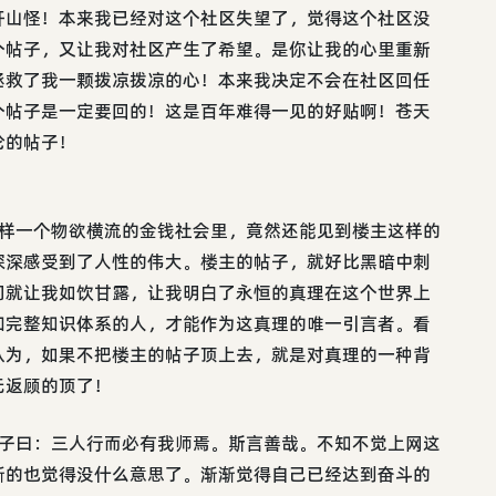
开山怪！本来我已经对这个社区失望了，觉得这个社区没
个帖子，又让我对社区产生了希望。是你让我的心里重新
拯救了我一颗拨凉拨凉的心！本来我决定不会在社区回任
个帖子是一定要回的！这是百年难得一见的好贴啊！苍天
伦的帖子！
这样一个物欲横流的金钱社会里，竟然还能见到楼主这样的
深深感受到了人性的伟大。楼主的帖子，就好比黑暗中刺
间就让我如饮甘露，让我明白了永恒的真理在这个世界上
和完整知识体系的人，才能作为这真理的唯一引言者。看
认为，如果不把楼主的帖子顶上去，就是对真理的一种背
无返顾的顶了！
。子曰：三人行而必有我师焉。斯言善哉。不知不觉上网这
渐的也觉得没什么意思了。渐渐觉得自己已经达到奋斗的