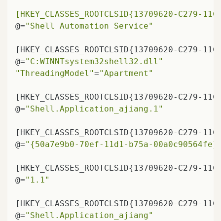
[HKEY_CLASSES_ROOTCLSID{13709620-C279-11C
@=
"Shell Automation Service"
[HKEY_CLASSES_ROOTCLSID{13709620-C279-11CE
@=
"C:WINNTsystem32shell32.dll"
"ThreadingModel"
=
"Apartment"
[HKEY_CLASSES_ROOTCLSID{13709620-C279-11CE
@=
"Shell.Application_ajiang.1"
[HKEY_CLASSES_ROOTCLSID{13709620-C279-11CE
@=
"{50a7e9b0-70ef-11d1-b75a-00a0c90564fe}
[HKEY_CLASSES_ROOTCLSID{13709620-C279-11CE
@=
"1.1"
[HKEY_CLASSES_ROOTCLSID{13709620-C279-11CE
@=
"Shell.Application_ajiang"