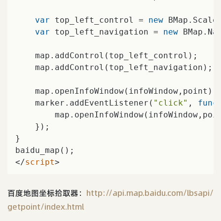
var
 top_left_control = 
new
 BMap.Scale
var
 top_left_navigation = 
new
 BMap.Na
    map.addControl(top_left_control);

    map.addControl(top_left_navigation);

    map.openInfoWindow(infoWindow,point);
    marker.addEventListener(
"click"
, 
func
        map.openInfoWindow(infoWindow,poi
    });

}

</
script
>
百度地图坐标拾取器：
http://api.map.baidu.com/lbsapi/
getpoint/index.html