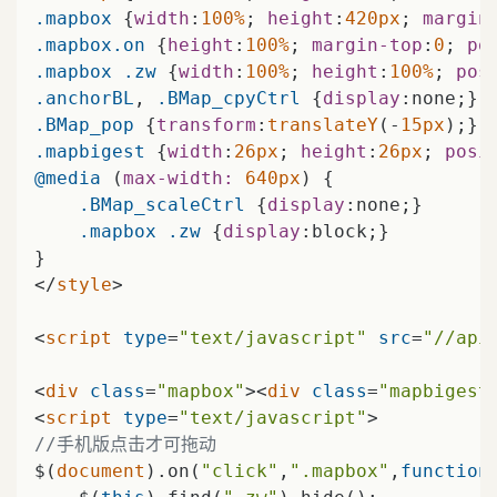
.mapbox
 {
width
:
100%
; 
height
:
420px
; 
margin
.mapbox
.on
 {
height
:
100%
; 
margin-top
:
0
; 
po
.mapbox
.zw
 {
width
:
100%
; 
height
:
100%
; 
pos
.anchorBL
, 
.BMap_cpyCtrl
 {
display
.BMap_pop
 {
transform
:
translateY
(-
15px
.mapbigest
 {
width
:
26px
; 
height
:
26px
; 
posi
@media
 (
max-width:
640px
) {

.BMap_scaleCtrl
 {
display
:none;}

.mapbox
.zw
 {
display
:block;}

</
style
>
<
script
type
=
"text/javascript"
src
=
"//api
<
div
class
=
"mapbox"
>
<
div
class
=
"mapbigest
<
script
type
=
"text/javascript"
>
//手机版点击才可拖动
$(
document
).on(
"click"
,
".mapbox"
,
function