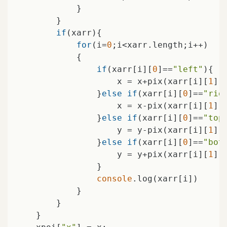
            }

        }

if
(xarr){

for
(i=
0
;i<xarr.length;i++)

            {

if
(xarr[i][
0
]==
"left"
){

                    x = x+pix(xarr[i][
1
]);
                }
else
if
(xarr[i][
0
]==
"rig
                    x = x-pix(xarr[i][
1
]);
                }
else
if
(xarr[i][
0
]==
"top
                    y = y-pix(xarr[i][
1
]);
                }
else
if
(xarr[i][
0
]==
"bot
                    y = y+pix(xarr[i][
1
]);
                }

console
.log(xarr[i])

            }

        }

    }
