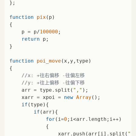
};

function
pix
(
p
{

    p = p/
100000
;

return
 p;

}

function
poi_move
(
x,y,type
{

//x: +往右偏移 -往偏左移
//y: +往上偏移 -往偏下移
    arr = type.split(
","
);

    xarr = xpoi = 
new
Array
();

if
(type){

if
(arr){

for
(i=
0
;i<arr.length;i++)

            {

                xarr.push(arr[i].split(
":