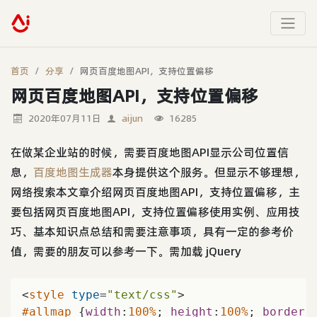
首页
分享
网页百度地图API，支持位置偏移
网页百度地图API，支持位置偏移
2020年07月11日
aijun
16285
在做某企业站的时候，需要百度地图API显示公司位置信
息，
百度地图生成器
本身提供这个服务。但显示不够理想，
网络搜索本文章介绍网页百度地图API，支持位置偏移，主
要包括网页百度地图API，支持位置偏移使用实例、应用技
巧、基本知识点总结和需要注意事项，具有一定的参考价
值，需要的朋友可以参考一下。需加载 jQuery
<
style
type
=
"text/css"
>
#allmap
 {
width
:
100%
; 
height
:
100%
; 
border
: