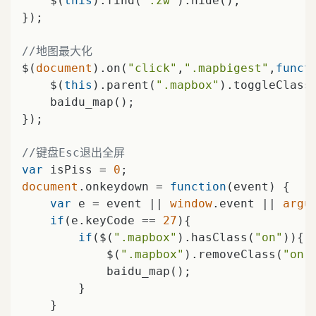
    $(
this
).find(
".zw"
).hide();

});

//地图最大化
$(
document
).on(
"click"
,
".mapbigest"
,
funct
    $(
this
).parent(
".mapbox"
).toggleClass
    baidu_map();

});

//键盘Esc退出全屏
var
 isPiss = 
0
document
.onkeydown = 
function
(
event
) 
{

var
 e = event || 
window
.event || 
argu
if
(e.keyCode == 
27
){

if
($(
".mapbox"
).hasClass(
"on"
)){

            $(
".mapbox"
).removeClass(
"on"
)
            baidu_map();

        }

    }
