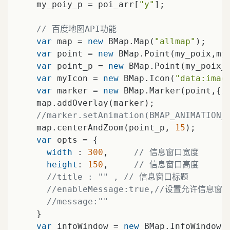
    my_poiy_p = poi_arr[
"y"
];

// 百度地图API功能
var
 map = 
new
 BMap.Map(
"allmap"
);

var
 point = 
new
 BMap.Point(my_poix,my_
var
 point_p = 
new
 BMap.Point(my_poix_p
var
 myIcon = 
new
 BMap.Icon(
"data:imag
var
 marker = 
new
 BMap.Marker(point,{
i
    map.addOverlay(marker);              
//marker.setAnimation(BMAP_ANIMATIO
    map.centerAndZoom(point_p, 
15
);

var
 opts = {

width
 : 
300
,     
// 信息窗口宽度
height
: 
150
,     
// 信息窗口高度
//title : "" , // 信息窗口标题
//enableMessage:true,//设置允许信息
//message:""
    }

var
 infoWindow = 
new
 BMap.InfoWindow(