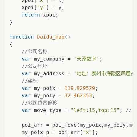
    xpoi[
"x"
] = x;

    xpoi[
"y"
] = y;

return
 xpoi;

}

function
baidu_map
(
{

//公司名称
var
 my_company = 
'天泽数字'
;

//公司地址
var
 my_address = 
'地址：泰州市海陵区凤凰东路
//坐标
var
 my_poix = 
119.929529
;

var
 my_poiy = 
32.462353
;

//地图位置偏移
var
 move_type = 
"left:15,top:15"
; 
//
    poi_arr = poi_move(my_poix,my_poiy,mov
    my_poix_p = poi_arr[
"x"
];
