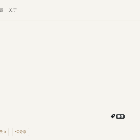
链
关于
表情
赞 0
分享