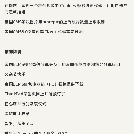
在网站上实现一个符合规范的 Cookies 条款弹窗代码，让用户选择
同意或拒绝
帝国CMS解决图片集morepic的上传照片数量上限限制
帝国CMS8.0文章内容CKedit代码高亮显示
推荐阅读
帝国ECMS整合微信分享好友、朋友圈带缩微图和简介分享接口
父亲节快乐
帝国ECMS红色企业站（PC）模板提供下载
ThinkPad学生机网上开始预订了
在心底举行的默哀仪式
网站地址收录
贺岁，拜年了...
重新设计 aijun 的个人形象 LOGO