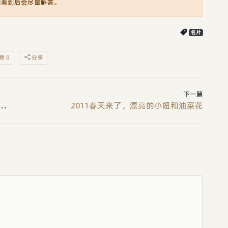
我看到后会尽量解答。
名片
赞 0
分享
下一篇
рёшка/матрешка)，今年春节小萌的玩具
2011春天来了，漂亮的小妞和油菜花