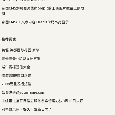
帝国CMS解决图片集morepic的上传照片数量上限限
制
帝国CMS8.0文章内容CKedit代码高亮显示
推荐阅读
姜堰 锦都国际花园 家装
装修准备--洽谈设计方案
端午祝福短信大全
修改3389端口终端
2008元旦祝福短信
免费注册@yourname.com
非经营性互联网信息服务备案管理办法3月20日执行
别墅效果图（好久不发新日志了）