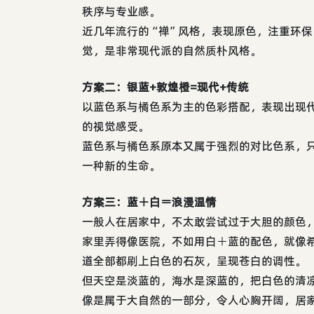
秩序与专业感。
近几年流行的“禅”风格，表现原色，注重环
觉，是非常现代派的自然质朴风格。
方案二：银蓝+敦煌橙=现代+传统
以蓝色系与橘色系为主的色彩搭配，表现出现
的视觉感受。
蓝色系与橘色系原本又属于强烈的对比色系，
一种新的生命。
方案三：蓝＋白＝浪漫温情
一般人在居家中，不太敢尝试过于大胆的颜色
家里弄得像医院，不如用白＋蓝的配色，就像
道全部都刷上白色的石灰，呈现苍白的调性。
但天空是淡蓝的，海水是深蓝的，把白色的清
像是属于大自然的一部分，令人心胸开阔，居