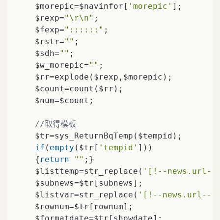
    $morepic=$navinfor[
'morepic'
];

    $rexp=
"\r\n"
;

    $fexp=
"::::::"
;

    $rstr=
""
;

    $sdh=
""
;

    $w_morepic=
""
;

    $rr=explode($rexp,$morepic);

    $count=count($rr);

    $num=$count;

//取得模板
    $tr=sys_ReturnBqTemp($tempid);

if
(
empty
($tr[
'tempid'
]))

    {
return
""
;}

    $listtemp=str_replace(
'[!--news.url--
    $subnews=$tr[subnews];

    $listvar=str_replace(
'[!--news.url--]
    $rownum=$tr[rownum];

    $formatdate=$tr[showdate];
