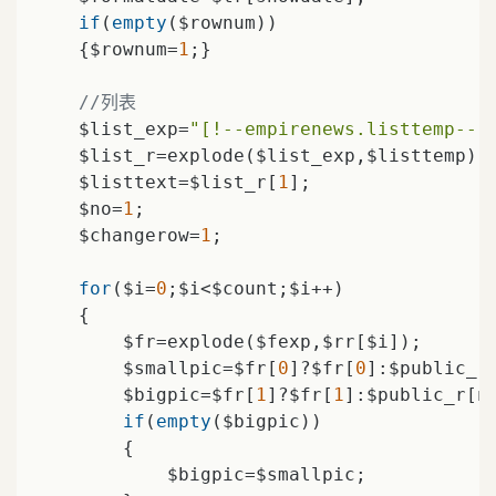
if
(
empty
($rownum))

    {$rownum=
1
;}

//列表
    $list_exp=
"[!--empirenews.listtemp--]
    $list_r=explode($list_exp,$listtemp);

    $listtext=$list_r[
1
];

    $no=
1
;

    $changerow=
1
;

for
($i=
0
;$i<$count;$i++)

    {

        $fr=explode($fexp,$rr[$i]);

        $smallpic=$fr[
0
]?$fr[
0
]:$public_r
        $bigpic=$fr[
1
]?$fr[
1
]:$public_r[n
if
(
empty
($bigpic))

        {

            $bigpic=$smallpic;
