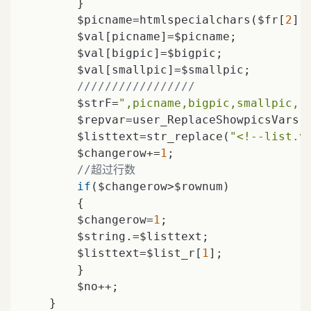
        }

        $picname=htmlspecialchars($fr[
2
])
        $val[picname]=$picname;

        $val[bigpic]=$bigpic;

        $val[smallpic]=$smallpic;

/////////////////
        $strF=
",picname,bigpic,smallpic,"
;
        $repvar=user_ReplaceShowpicsVars($
        $listtext=str_replace(
"<!--list.v
        $changerow+=
1
;

//超过行数
if
($changerow>$rownum)

        {

        $changerow=
1
;

        $string.=$listtext;

        $listtext=$list_r[
1
];

        }

        $no++;

    }
