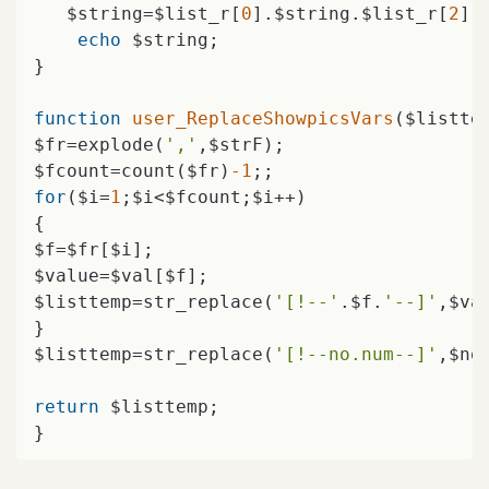
   $string=$list_r[
0
].$string.$list_r[
2
];

echo
 $string;

}

function
user_ReplaceShowpicsVars
($listte
$fr=explode(
','
,$strF);

$fcount=count($fr)
-1
for
($i=
1
;$i<$fcount;$i++)

{

$f=$fr[$i];

$value=$val[$f];

$listtemp=str_replace(
'[!--'
.$f.
'--]'
,$va
}

$listtemp=str_replace(
'[!--no.num--]'
,$no
return
 $listtemp;

}