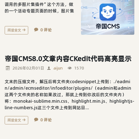
调用的多图片集插件”这个方法，做
的一个活动专题页面的时候，图片集
morepic需上传的照片比较多（大于3
00张）默认配置，首次上传完成后，
0 评论
保存的时候，错误提示：字段图片简
阅读全文
介的值为空，请将必填项填写完整。
尝试将图片集morepic的字段类型设
置为LONGTEXT了，依然不见效果。
咨询一番后，调整 PHP 配置（php.in
帝国CMS8.0文章内容CKedit代码高亮显示
i），解决系统级限制：PHP 默认限...
2026年02月01日
aijun
1570
文末的压缩文件，解压后将文件夹codesnippet上传到：./eadmi
n/admin/ecmseditor/infoeditor/plugins/（eadmin和admin
这两个文件夹的名称如果改过，那就上传到你改后的文件夹内）
将：monokai-sublime.min.css、highlight.min.js、highlightjs-
line-numbers.js这三个文件上传到网站目...
0 评论
阅读全文