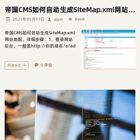
帝国CMS如何自动生成SiteMap.xml网站地图
2021年05月17日
aijun
8968
帝国CMS如何自动生成SiteMap.xml
网站地图，详细步骤：1、登录网站
后台，一般是http://你的域名/e/ad
min/，使用帝国cms的自定义页面功
能；2、进入后台后，栏目 - 增加自
0 评论
定义页面，选择直接页面，页面名称
阅读全文
为：网站地图，文件名修改为../../sit
emap.xml3、页面内容（代码）如
下：<?='<?xml version="1.0&qu...