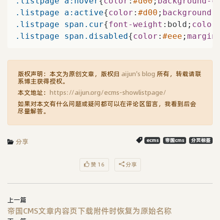
.listpage
a
:hover
{
color
:
#d00
;
background-c
.listpage
a
:active
{
color
:
#d00
;
background-
.listpage
span
.cur
{
font-weight
:bold;
color
.listpage
span
.disabled
{
color
:
#eee
;
margin
版权声明：本文为原创文章，版权归
aijun's blog
所有，转载请联
系博主获得授权。
本文地址：
https://aijun.org/ecms-showlistpage/
如果对本文有什么问题或疑问都可以在评论区留言，我看到后会
尽量解答。
分享
ecms
帝国cms
分页标签
赞 16
分享
上一篇
帝国CMS文章内容页下载附件时恢复为原始名称