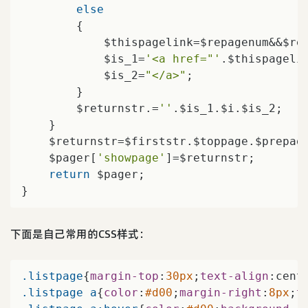
else
        {

            $thispagelink=$repagenum&&$re
            $is_1=
'<a href="'
.$thispageli
            $is_2=
"</a>"
;

        }

        $returnstr.=
''
.$is_1.$i.$is_2;

    }

    $returnstr=$firststr.$toppage.$prepage
    $pager[
'showpage'
]=$returnstr;

return
 $pager;

}
下面是自己常用的CSS样式：
.listpage
{
margin-top
:
30px
;
text-align
:cent
.listpage
a
{
color
:
#d00
;
margin-right
:
8px
;
t