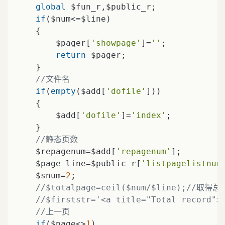
global
 $fun_r,$public_r;

if
($num<=$line)

    {

        $pager[
'showpage'
]=
''
;

return
 $pager;

    }

//文件名
if
(
empty
($add[
'dofile'
]))

    {

        $add[
'dofile'
]=
'index'
;

    }

//静态页数
    $repagenum=$add[
'repagenum'
];

    $page_line=$public_r[
'listpagelistnum
    $snum=
2
;

//$totalpage=ceil($num/$line);//取得
//$firststr='<a title="Total record">
//上一页
if
($page<>
1
)
