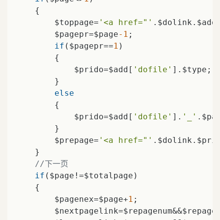
    {

        $toppage=
'<a href="'
.$dolink.$add
        $pagepr=$page
-1
;

if
($pagepr==
1
)

        {

            $prido=$add[
'dofile'
].$type;

        }

else
        {

            $prido=$add[
'dofile'
].
'_'
.$pag
        }

        $prepage=
'<a href="'
.$dolink.$pri
    }

//下一页
if
($page!=$totalpage)

    {

        $pagenex=$page+
1
;

        $nextpagelink=$repagenum&&$repage