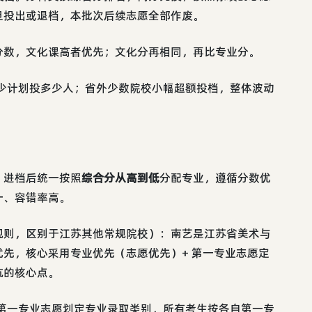
旦投出或退档，本批次后续志愿全部作废。
分数，文化课高者优先；文化分再相同，再比专业分。
多少计划投多少人；省外少数院校小幅超额投档，整体波动
，进档后统一按照
综合分从高到低
分配专业，遵循分数优
一、容错率高。
规则，区别于江苏其他常规院校）：南艺是江苏省美术与
先，核心采用专业优先（志愿优先）+ 第一专业志愿定
坑的核心点。
报的第一专业志愿划定专业录取类别，所有考生按各自第一专