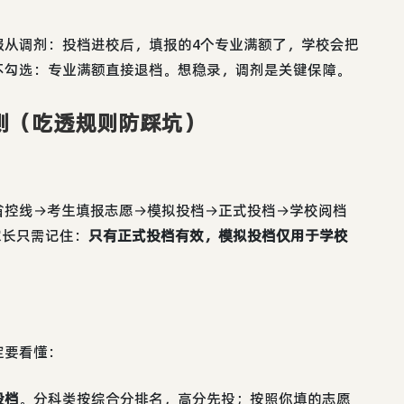
服从调剂：投档进校后，填报的4个专业满额了，学校会把
不勾选：专业满额直接退档。想稳录，调剂是关键保障。
则（吃透规则防踩坑）
省控线→考生填报志愿→模拟投档→正式投档→学校阅档
家长只需记住：
只有正式投档有效，模拟投档仅用于学校
定要看懂：
投档
。分科类按综合分排名，高分先投；按照你填的志愿