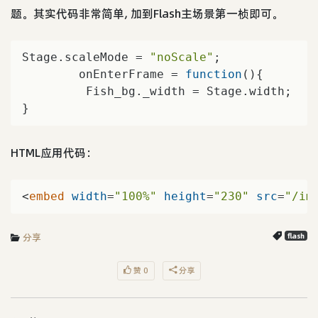
题。其实代码非常简单, 加到Flash主场景第一桢即可。
Stage.scaleMode = 
"noScale"
;

        onEnterFrame = 
function
(
)
{

         Fish_bg._width = Stage.width;

}
HTML应用代码：
<
embed
width
=
"100%"
height
=
"230"
src
=
"/im
分享
flash
赞 0
分享