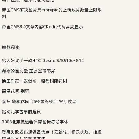
帝国CMS解决图片集morepic的上传照片数量上限限
制
帝国CMS8.0文章内容CKedit代码高亮显示
推荐阅读
给大妞买了一款HTC Desire S/S510e/G12
海德公园别墅 主卧室带书房
换工作第一次做图，锦都国际花园
福星花园 别墅
泰州 盛和花园（5楼带阁楼） 客厅效果
给幼儿学古筝的建议
2008北京奥运会体育图标符号字体
登录失败或出现错误信息（无跳转、提示失败、出现
错误信息）的解决方法