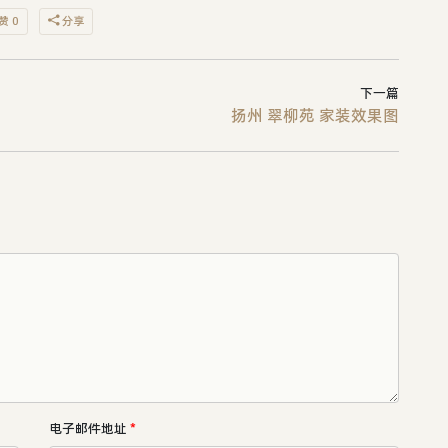
赞 0
分享
下一篇
扬州 翠柳苑 家装效果图
电子邮件地址
*