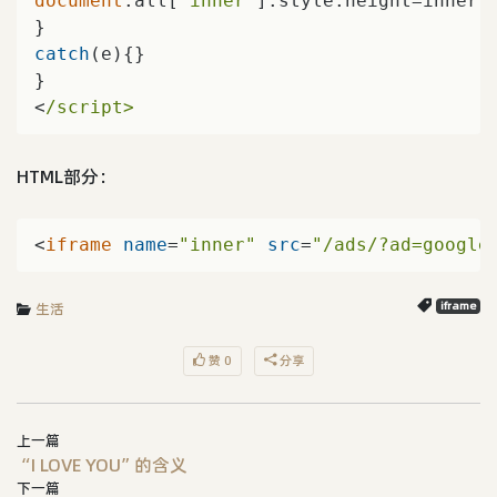
document
.all[
"inner"
].style.height=inner.d
catch
(e){}   

}   

<
/script>  
HTML部分：
<
iframe
name
=
"inner"
src
=
"/ads/?ad=google
生活
iframe
赞 0
分享
上一篇
“I LOVE YOU”的含义
下一篇