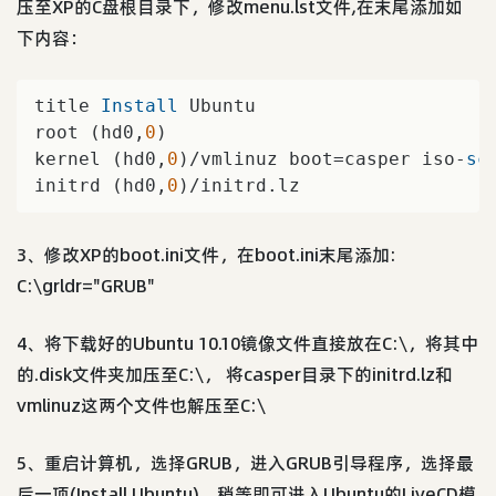
压至XP的C盘根目录下，修改menu.lst文件,在末尾添加如
下内容：
title 
Install
 Ubuntu

root (hd0,
0
)

kernel (hd0,
0
)/vmlinuz boot=casper iso-
sc
initrd (hd0,
0
)/initrd.lz
3、修改XP的boot.ini文件，在boot.ini末尾添加:
C:\grldr="GRUB"
4、将下载好的Ubuntu 10.10镜像文件直接放在C:\，将其中
的.disk文件夹加压至C:\， 将casper目录下的initrd.lz和
vmlinuz这两个文件也解压至C:\
5、重启计算机，选择GRUB，进入GRUB引导程序，选择最
后一项(Install Ubuntu)，稍等即可进入Ubuntu的LiveCD模