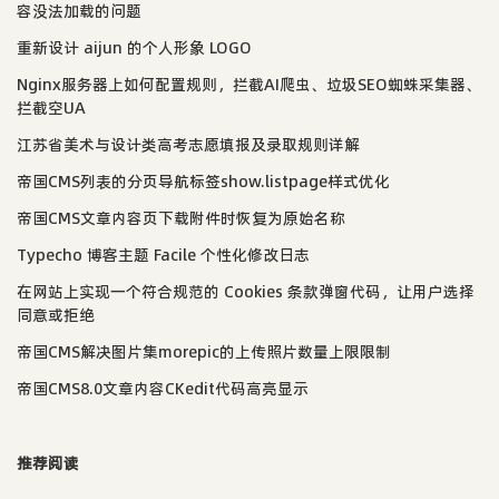
容没法加载的问题
重新设计 aijun 的个人形象 LOGO
Nginx服务器上如何配置规则，拦截AI爬虫、垃圾SEO蜘蛛采集器、
拦截空UA
江苏省美术与设计类高考志愿填报及录取规则详解
帝国CMS列表的分页导航标签show.listpage样式优化
帝国CMS文章内容页下载附件时恢复为原始名称
Typecho 博客主题 Facile 个性化修改日志
在网站上实现一个符合规范的 Cookies 条款弹窗代码，让用户选择
同意或拒绝
帝国CMS解决图片集morepic的上传照片数量上限限制
帝国CMS8.0文章内容CKedit代码高亮显示
推荐阅读