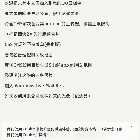
欢迎把六艺中文网加入到您的QQ面板中
继续某医院医生办公室、护士站效果图
帝国CMS解决图片集morepic的上传照片数量上限限制
《神奇四侠2》先行版预告片
CSS 实现的下拉菜单(美化版)
各域名管理控制面板地址
帝国CMS如何自动生成SiteMap.xml网站地图
整理浙江之旅的一些照片
加入 Windows Live Mail Beta
昨天收到风讯公司快件过来的光盘（纪念品）
✕
我们使用 Cookie 来提升您的浏览体验。继续浏览本站，即表示您同意
© 2004-2026
aijun's blog
/
SiteMap
.
隐私政策
我们使用 Cookie。
详情
Powered by:
Typecho
Theme by:
Facile