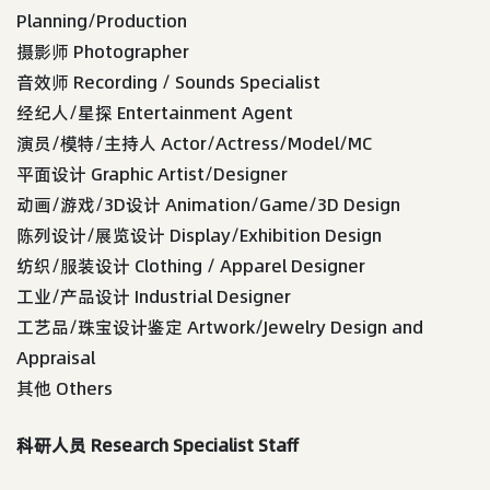
Planning/Production
摄影师 Photographer
音效师 Recording / Sounds Specialist
经纪人/星探 Entertainment Agent
演员/模特/主持人 Actor/Actress/Model/MC
平面设计 Graphic Artist/Designer
动画/游戏/3D设计 Animation/Game/3D Design
陈列设计/展览设计 Display/Exhibition Design
纺织/服装设计 Clothing / Apparel Designer
工业/产品设计 Industrial Designer
工艺品/珠宝设计鉴定 Artwork/Jewelry Design and
Appraisal
其他 Others
科研人员 Research Specialist Staff