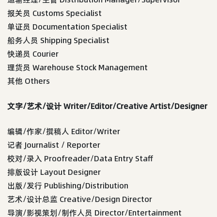
报关员 Customs Specialist
单证员 Documentation Specialist
船务人员 Shipping Specialist
快递员 Courier
理货员 Warehouse Stock Management
其他 Others
文字/艺术/设计 Writer/Editor/Creative Artist/Designer
编辑/作家/撰稿人 Editor/Writer
记者 Journalist / Reporter
校对/录入 Proofreader/Data Entry Staff
排版设计 Layout Designer
出版/发行 Publishing/Distribution
艺术/设计总监 Creative/Design Director
导演/影视策划/制作人员 Director/Entertainment