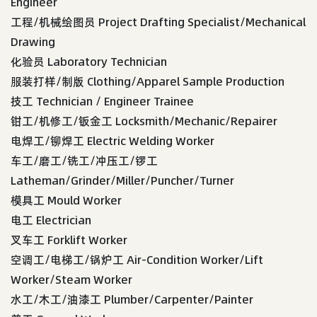
Engineer
工程/机械绘图员 Project Drafting Specialist/Mechanical
Drawing
化验员 Laboratory Technician
服装打样/制版 Clothing/Apparel Sample Production
技工 Technician / Engineer Trainee
钳工/机修工/钣金工 Locksmith/Mechanic/Repairer
电焊工/铆焊工 Electric Welding Worker
车工/磨工/铣工/冲压工/锣工
Latheman/Grinder/Miller/Puncher/Turner
模具工 Mould Worker
电工 Electrician
叉车工 Forklift Worker
空调工/电梯工/锅炉工 Air-Condition Worker/Lift
Worker/Steam Worker
水工/木工/油漆工 Plumber/Carpenter/Painter