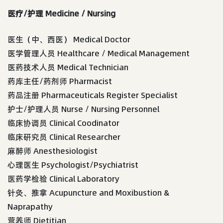
医疗/护理 Medicine / Nursing
医生（中、西医） Medical Doctor
医学管理人员 Healthcare / Medical Management
医药技术人员 Medical Technician
药库主任/药剂师 Pharmacist
药品注册 Pharmaceuticals Register Specialist
护士/护理人员 Nurse / Nursing Personnel
临床协调员 Clinical Coodinator
临床研究员 Clinical Researcher
麻醉师 Anesthesiologist
心理医生 Psychologist/Psychiatrist
医药学检验 Clinical Laboratory
针灸、推拿 Acupuncture and Moxibustion &
Naprapathy
营养师 Dietitian