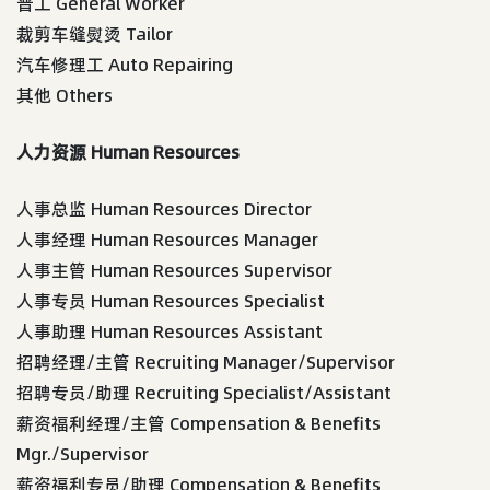
普工 General Worker
裁剪车缝熨烫 Tailor
汽车修理工 Auto Repairing
其他 Others
人力资源 Human Resources
人事总监 Human Resources Director
人事经理 Human Resources Manager
人事主管 Human Resources Supervisor
人事专员 Human Resources Specialist
人事助理 Human Resources Assistant
招聘经理/主管 Recruiting Manager/Supervisor
招聘专员/助理 Recruiting Specialist/Assistant
薪资福利经理/主管 Compensation & Benefits
Mgr./Supervisor
薪资福利专员/助理 Compensation & Benefits