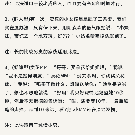
注：此法适用于较老成的人，而且要有充足的时间才行。
2、(吓人型)有一次，卖花的小女孩足足跟了三条街，我们
实在没办法，只有停下来，用阴森森的语气跟她说：“小妹
妹，带你去一个地方玩，好吗？”小姑娘听完掉头就跑了。
注：长的比较另类的家伙适用此法。
3、(凝眸型)卖花MM：“哥哥，买朵花给姐姐吧。”我说：
“我不是她男朋友。”卖花MM：“没关系啊，你就买朵花
嘛。”我说：“那买了做什么，难道送给你？”她倒是高兴
了，想也不想地就说：“好啊”我只好深情地凝望她10秒
钟，然后不无遗憾的告诉她：“唉，还要等10年。”最后酷
酷的走掉，走到10 米远，看到那小MM还在原地发愣。
注：此法适用于纯情少男。