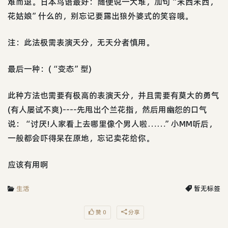
难而退。日本鸟语最好：随便说一大堆，加句“米西米西，
花姑娘”什么的，别忘记要露出狼外婆式的笑容哦。
注：此法极需表演天分，无天分者慎用。
最后一种：(“变态”型)
此种方法也需要有极高的表演天分，并且需要有莫大的勇气
(有人屡试不爽)----先甩出个兰花指，然后用幽怨的口气
说：“讨厌!人家看上去哪里像个男人啦……”小MM听后，
一般都会吓得呆在原地，忘记卖花给你。
应该有用啊
生活
暂无标签
赞 0
分享