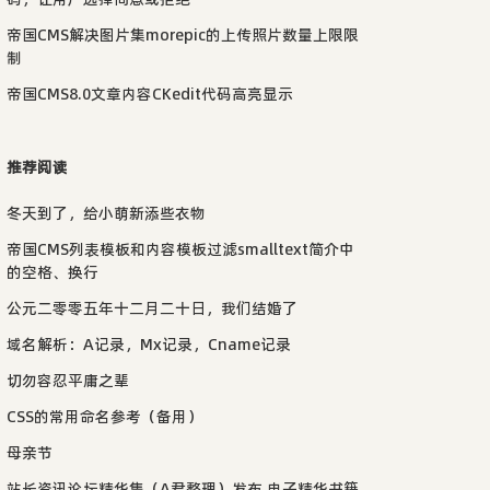
帝国CMS解决图片集morepic的上传照片数量上限限
制
帝国CMS8.0文章内容CKedit代码高亮显示
推荐阅读
冬天到了，给小萌新添些衣物
帝国CMS列表模板和内容模板过滤smalltext简介中
的空格、换行
公元二零零五年十二月二十日，我们结婚了
域名解析：A记录，Mx记录，Cname记录
切勿容忍平庸之辈
CSS的常用命名参考（备用）
母亲节
站长资讯论坛精华集（A君整理）发布 电子精华书籍