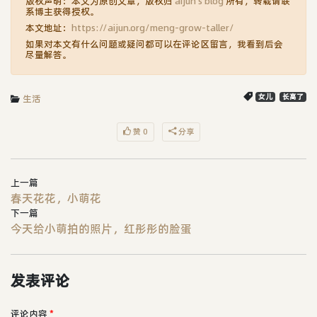
版权声明：本文为原创文章，版权归
aijun's blog
所有，转载请联
系博主获得授权。
本文地址：
https://aijun.org/meng-grow-taller/
如果对本文有什么问题或疑问都可以在评论区留言，我看到后会
尽量解答。
生活
女儿
长高了
赞 0
分享
上一篇
春天花花，小萌花
下一篇
今天给小萌拍的照片，红彤彤的脸蛋
发表评论
评论内容
*