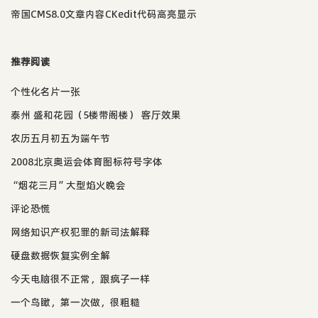
帝国CMS8.0文章内容CKedit代码高亮显示
推荐阅读
个性化名片一张
泰州 盛和花园（5楼带阁楼） 客厅效果
农历五月初五为端午节
2008北京奥运会体育图标符号字体
“烟花三月”大型焰火晚会
评论恐慌
网络知识产权犯罪的新司法解释
硬盘数据恢复实例全解
今天电脑很不正常，跟疯子一样
一个鸟瞰，第一次做，很粗糙